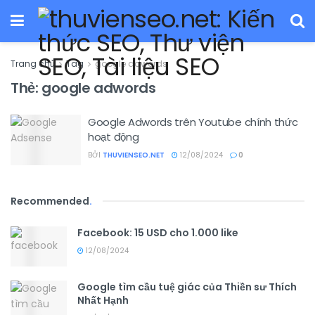
Trang chủ
Tag
google adwords
Thẻ:
google adwords
Google Adwords trên Youtube chính thức
hoạt động
BỞI
THUVIENSEO.NET
12/08/2024
0
Recommended
.
Facebook: 15 USD cho 1.000 like
12/08/2024
Google tìm cầu tuệ giác của Thiền sư Thích
Nhất Hạnh