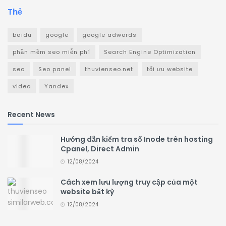
Thẻ
baidu
google
google adwords
phần mềm seo miễn phí
Search Engine Optimization
seo
Seo panel
thuvienseo.net
tối ưu website
video
Yandex
Recent News
Hướng dẫn kiểm tra số Inode trên hosting
Cpanel, Direct Admin
12/08/2024
Cách xem lưu lượng truy cập của một
website bất kỳ
12/08/2024