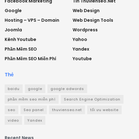
Facebook Marketing
Tin Thuvienseo.net
Google
Web Design
Hosting – VPS – Domain
Web Design Tools
Joomla
Wordpress
Kênh Youtube
Yahoo
Phần Mềm SEO
Yandex
Phần Mềm SEO Miễn Phí
Youtube
Thẻ
baidu
google
google adwords
phần mềm seo miễn phí
Search Engine Optimization
seo
Seo panel
thuvienseo.net
tối ưu website
video
Yandex
Recent News