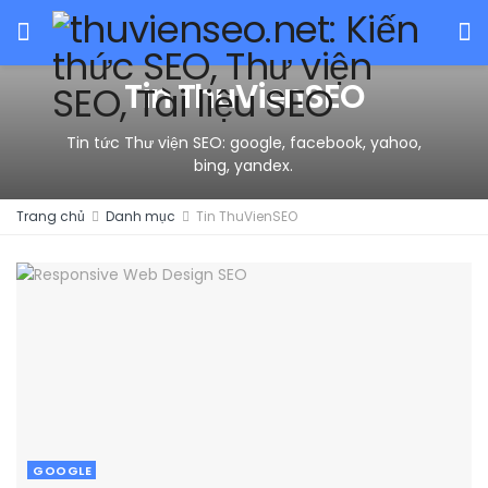
Tin ThuVienSEO
Tin tức Thư viện SEO: google, facebook, yahoo,
bing, yandex.
Trang chủ
Danh mục
Tin ThuVienSEO
GOOGLE