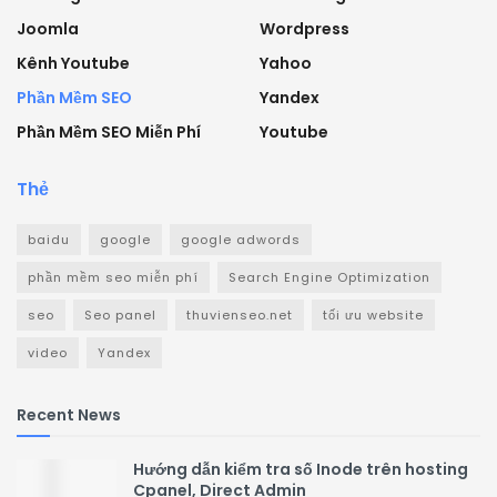
Joomla
Wordpress
Kênh Youtube
Yahoo
Phần Mềm SEO
Yandex
Phần Mềm SEO Miễn Phí
Youtube
Thẻ
baidu
google
google adwords
phần mềm seo miễn phí
Search Engine Optimization
seo
Seo panel
thuvienseo.net
tối ưu website
video
Yandex
Recent News
Hướng dẫn kiểm tra số Inode trên hosting
Cpanel, Direct Admin