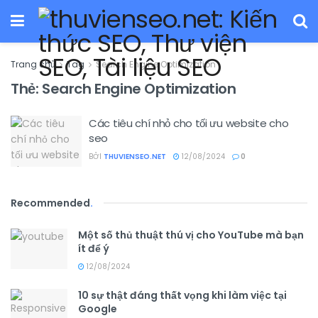
Trang chủ
Tag
Search Engine Optimization
Thẻ:
Search Engine Optimization
Các tiêu chí nhỏ cho tối ưu website cho
seo
BỞI
THUVIENSEO.NET
12/08/2024
0
Recommended
.
Một số thủ thuật thú vị cho YouTube mà bạn
ít để ý
12/08/2024
10 sự thật đáng thất vọng khi làm việc tại
Google