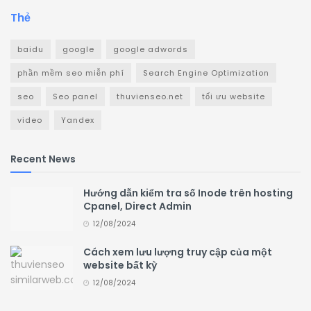
Thẻ
baidu
google
google adwords
phần mềm seo miễn phí
Search Engine Optimization
seo
Seo panel
thuvienseo.net
tối ưu website
video
Yandex
Recent News
Hướng dẫn kiểm tra số Inode trên hosting
Cpanel, Direct Admin
12/08/2024
Cách xem lưu lượng truy cập của một
website bất kỳ
12/08/2024